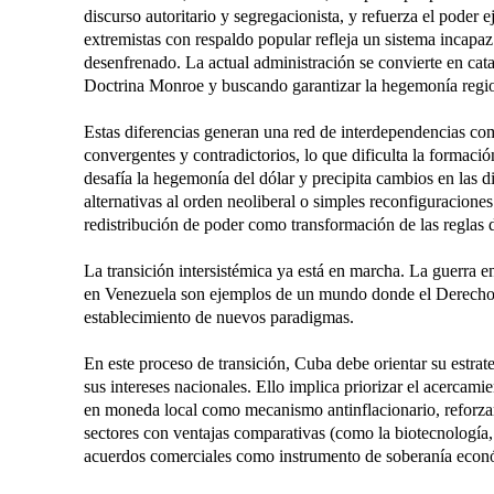
discurso autoritario y segregacionista, y refuerza el poder 
extremistas con respaldo popular refleja un sistema incapa
desenfrenado. La actual administración se convierte en cata
Doctrina Monroe y buscando garantizar la hegemonía regio
Estas diferencias generan una red de interdependencias com
convergentes y contradictorios, lo que dificulta la formaci
desafía la hegemonía del dólar y precipita cambios en las di
alternativas al orden neoliberal o simples reconfiguracione
redistribución de poder como transformación de las reglas 
La transición intersistémica ya está en marcha. La guerra e
en Venezuela son ejemplos de un mundo donde el Derecho In
establecimiento de nuevos paradigmas.
En este proceso de transición, Cuba debe orientar su estr
sus intereses nacionales. Ello implica priorizar el acercam
en moneda local como mecanismo antinflacionario, reforzar l
sectores con ventajas comparativas (como la biotecnología, 
acuerdos comerciales como instrumento de soberanía económ