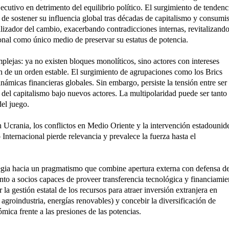
ejecutivo en detrimento del equilibrio político. El surgimiento de tendenc
z de sostener su influencia global tras décadas de capitalismo y consum
lizador del cambio, exacerbando contradicciones internas, revitalizando
nal como único medio de preservar su estatus de potencia.
plejas: ya no existen bloques monolíticos, sino actores con intereses
ón de un orden estable. El surgimiento de agrupaciones como los Brics
námicas financieras globales. Sin embargo, persiste la tensión entre ser
s del capitalismo bajo nuevos actores. La multipolaridad puede ser tanto
del juego.
n Ucrania, los conflictos en Medio Oriente y la intervención estadounid
ternacional pierde relevancia y prevalece la fuerza hasta el
ategia hacia un pragmatismo que combine apertura externa con defensa d
iento a socios capaces de proveer transferencia tecnológica y financiamie
a gestión estatal de los recursos para atraer inversión extranjera en
agroindustria, energías renovables) y concebir la diversificación de
ica frente a las presiones de las potencias.