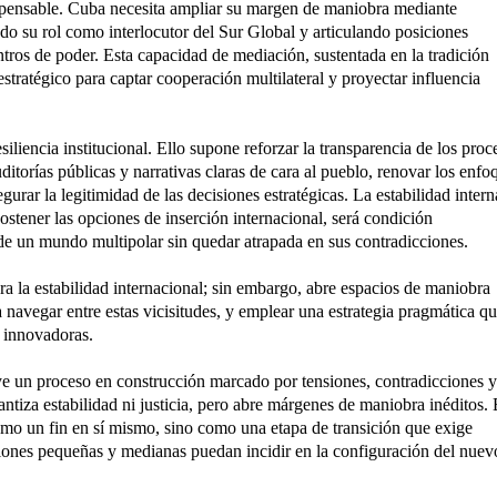
dispensable. Cuba necesita ampliar su margen de maniobra mediante
ando su rol como interlocutor del Sur Global y articulando posiciones
ros de poder. Esta capacidad de mediación, sustentada en la tradición
 estratégico para captar cooperación multilateral y proyectar influencia
siliencia institucional. Ello supone reforzar la transparencia de los proc
itorías públicas y narrativas claras de cara al pueblo, renovar los enfo
urar la legitimidad de las decisiones estratégicas. La estabilidad intern
stener las opciones de inserción internacional, será condición
e un mundo multipolar sin quedar atrapada en sus contradicciones.
ra la estabilidad internacional; sin embargo, abre espacios de maniobra
a navegar entre estas vicisitudes, y emplear una estrategia pragmática q
 innovadoras.
ye un proceso en construcción marcado por tensiones, contradicciones y
antiza estabilidad ni justicia, pero abre márgenes de maniobra inéditos.
como un fin en sí mismo, sino como una etapa de transición que exige
naciones pequeñas y medianas puedan incidir en la configuración del nuev