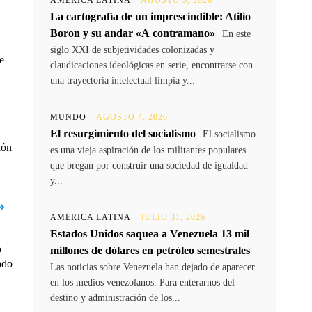
AMÉRICA LATINA
AGOSTO 5, 2026
La cartografía de un imprescindible: Atilio
Boron y su andar «A contramano»
En este
siglo XXI de subjetividades colonizadas y
e
claudicaciones ideológicas en serie, encontrarse con
una trayectoria intelectual limpia y...
MUNDO
AGOSTO 4, 2026
El resurgimiento del socialismo
El socialismo
ión
es una vieja aspiración de los militantes populares
que bregan por construir una sociedad de igualdad
y...
»
AMÉRICA LATINA
JULIO 31, 2026
Estados Unidos saquea a Venezuela 13 mil
o
millones de dólares en petróleo semestrales
ado
Las noticias sobre Venezuela han dejado de aparecer
en los medios venezolanos. Para enterarnos del
destino y administración de los...