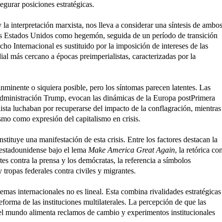
egurar posiciones estratégicas.
 y la interpretación marxista, nos lleva a considerar una síntesis de ambo
los Estados Unidos como hegemón, seguida de un período de transición
ho Internacional es sustituido por la imposición de intereses de las
al más cercano a épocas preimperialistas, caracterizadas por la
nminente o siquiera posible, pero los síntomas parecen latentes. Las
 administración Trump, evocan las dinámicas de la Europa postPrimera
sta luchaban por recuperarse del impacto de la conflagración, mientras
smo como expresión del capitalismo en crisis.
tituye una manifestación de esta crisis. Entre los factores destacan la
a estadounidense bajo el lema
Make America Great Again
, la retórica co
es contra la prensa y los demócratas, la referencia a símbolos
 tropas federales contra civiles y migrantes.
emas internacionales no es lineal. Esta combina rivalidades estratégicas
orma de las instituciones multilaterales. La percepción de que las
del mundo alimenta reclamos de cambio y experimentos institucionales