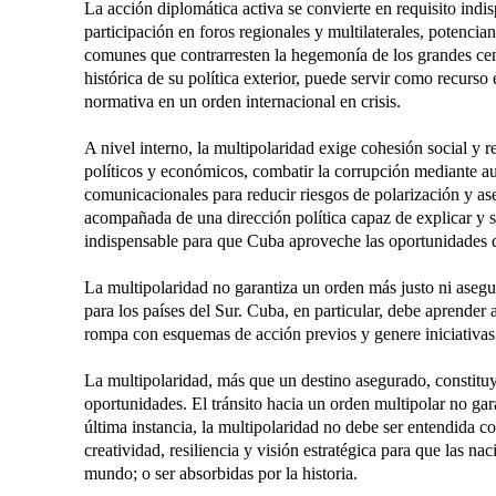
La acción diplomática activa se convierte en requisito in
participación en foros regionales y multilaterales, potenci
comunes que contrarresten la hegemonía de los grandes cent
histórica de su política exterior, puede servir como recurso
normativa en un orden internacional en crisis.
A nivel interno, la multipolaridad exige cohesión social y re
políticos y económicos, combatir la corrupción mediante aud
comunicacionales para reducir riesgos de polarización y aseg
acompañada de una dirección política capaz de explicar y so
indispensable para que Cuba aproveche las oportunidades d
La multipolaridad no garantiza un orden más justo ni asegu
para los países del Sur. Cuba, en particular, debe aprender 
rompa con esquemas de acción previos y genere iniciativas
La multipolaridad, más que un destino asegurado, constitu
oportunidades. El tránsito hacia un orden multipolar no gar
última instancia, la multipolaridad no debe ser entendida 
creatividad, resiliencia y visión estratégica para que las 
mundo; o ser absorbidas por la historia.