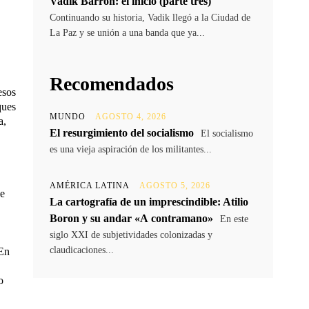
Vadik Barrón: el inicio (parte tres)
Continuando su historia, Vadik llegó a la Ciudad de
La Paz y se unión a una banda que ya...
Recomendados
esos
ques
MUNDO
AGOSTO 4, 2026
a,
El resurgimiento del socialismo
El socialismo
es una vieja aspiración de los militantes...
AMÉRICA LATINA
AGOSTO 5, 2026
ue
La cartografía de un imprescindible: Atilio
Boron y su andar «A contramano»
En este
siglo XXI de subjetividades colonizadas y
claudicaciones...
 En
o