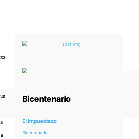
res
 un
Bicentenario
El impuestazo
ia
Bicentenario
 a