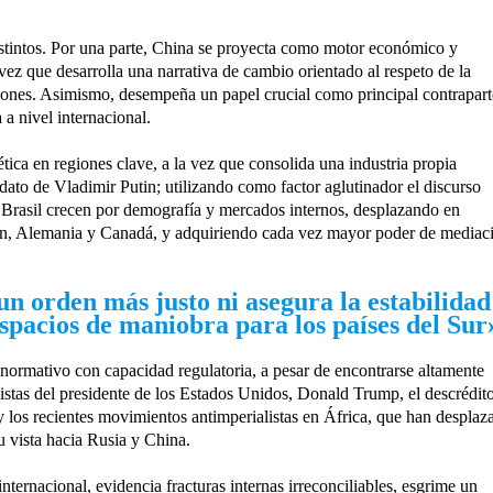
istintos. Por una parte, China se proyecta como motor económico y
a vez que desarrolla una narrativa de cambio orientado al respeto de la
aciones. Asimismo, desempeña un papel crucial como principal contrapart
 a nivel internacional.
ética en regiones clave, a la vez que consolida una industria propia
ato de Vladimir Putin; utilizando como factor aglutinador el discurso
y Brasil crecen por demografía y mercados internos, desplazando en
n, Alemania y Canadá, y adquiriendo cada vez mayor poder de mediac
n orden más justo ni asegura la estabilidad
spacios de maniobra para los países del Sur
ormativo con capacidad regulatoria, a pesar de encontrarse altamente
onistas del presidente de los Estados Unidos, Donald Trump, el descrédit
y los recientes movimientos antimperialistas en África, que han desplaz
u vista hacia Rusia y China.
nternacional, evidencia fracturas internas irreconciliables, esgrime un