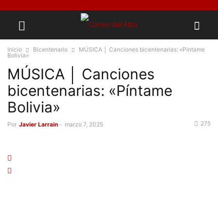
Inicio
Bicentenario
MÚSICA │ Canciones bicentenarias: «Píntame
Bolivia»
MÚSICA │ Canciones
bicentenarias: «Píntame
Bolivia»
275
Por
Javier Larrain
-
marzo 7, 2025