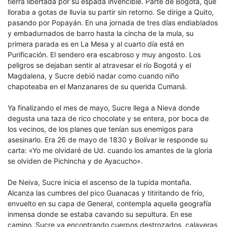
tierra libertada por su espada invencible. Parte de Bogotá, que
lloraba a gotas de lluvia su partir sin retorno. Se dirige a Quito,
pasando por Popayán. En una jornada de tres días endiablados
y embadurnados de barro hasta la cincha de la mula, su
primera parada es en La Mesa y al cuarto día está en
Purificación. El sendero era escabroso y muy angosto. Los
peligros se dejaban sentir al atravesar el río Bogotá y el
Magdalena, y Sucre debió nadar como cuando niño
chapoteaba en el Manzanares de su querida Cumaná.
Ya finalizando el mes de mayo, Sucre llega a Nieva donde
degusta una taza de rico chocolate y se entera, por boca de
los vecinos, de los planes que tenían sus enemigos para
asesinarlo. Era 26 de mayo de 1830 y Bolívar le responde su
carta: «Yo me olvidaré de Ud. cuando los amantes de la gloria
se olviden de Pichincha y de Ayacucho».
De Neiva, Sucre inicia el ascenso de la tupida montaña.
Alcanza las cumbres del pico Guanacas y titiritando de frío,
envuelto en su capa de General, contempla aquella geografía
inmensa donde se estaba cavando su sepultura. En ese
camino, Sucre va encontrando cuerpos destrozados, calaveras