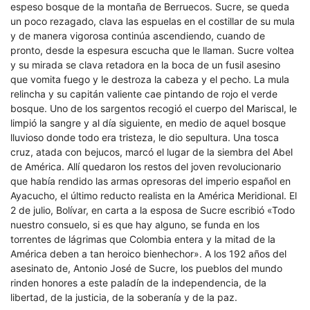
espeso bosque de la montaña de Berruecos. Sucre, se queda
un poco rezagado, clava las espuelas en el costillar de su mula
y de manera vigorosa continúa ascendiendo, cuando de
pronto, desde la espesura escucha que le llaman. Sucre voltea
y su mirada se clava retadora en la boca de un fusil asesino
que vomita fuego y le destroza la cabeza y el pecho. La mula
relincha y su capitán valiente cae pintando de rojo el verde
bosque. Uno de los sargentos recogió el cuerpo del Mariscal, le
limpió la sangre y al día siguiente, en medio de aquel bosque
lluvioso donde todo era tristeza, le dio sepultura. Una tosca
cruz, atada con bejucos, marcó el lugar de la siembra del Abel
de América. Allí quedaron los restos del joven revolucionario
que había rendido las armas opresoras del imperio español en
Ayacucho, el último reducto realista en la América Meridional. El
2 de julio, Bolívar, en carta a la esposa de Sucre escribió «Todo
nuestro consuelo, si es que hay alguno, se funda en los
torrentes de lágrimas que Colombia entera y la mitad de la
América deben a tan heroico bienhechor». A los 192 años del
asesinato de, Antonio José de Sucre, los pueblos del mundo
rinden honores a este paladín de la independencia, de la
libertad, de la justicia, de la soberanía y de la paz.