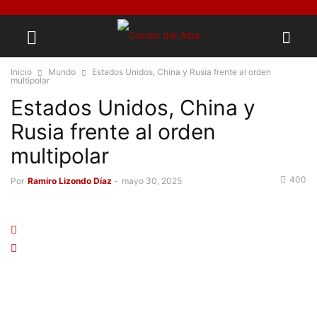
Inicio
Mundo
Estados Unidos, China y Rusia frente al orden
multipolar
Estados Unidos, China y
Rusia frente al orden
multipolar
400
Por
Ramiro Lizondo Díaz
-
mayo 30, 2025