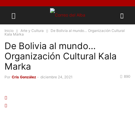
Inicio
Arte y Cultura
De Bolivia al mundo… Organización Cultural
Kala Marka
De Bolivia al mundo…
Organización Cultural Kala
Marka
890
Por
Cris González
-
diciembre 24, 2021