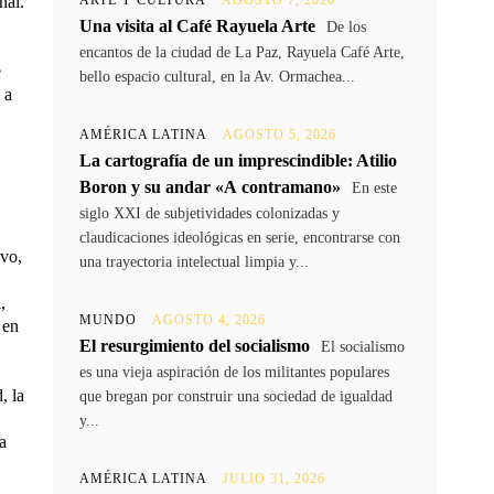
nal.
ARTE Y CULTURA
AGOSTO 7, 2026
Una visita al Café Rayuela Arte
De los
encantos de la ciudad de La Paz, Rayuela Café Arte,
e
bello espacio cultural, en la Av. Ormachea...
 a
AMÉRICA LATINA
AGOSTO 5, 2026
La cartografía de un imprescindible: Atilio
Boron y su andar «A contramano»
En este
siglo XXI de subjetividades colonizadas y
claudicaciones ideológicas en serie, encontrarse con
ivo,
una trayectoria intelectual limpia y...
,
MUNDO
AGOSTO 4, 2026
 en
El resurgimiento del socialismo
El socialismo
es una vieja aspiración de los militantes populares
, la
que bregan por construir una sociedad de igualdad
y...
a
AMÉRICA LATINA
JULIO 31, 2026