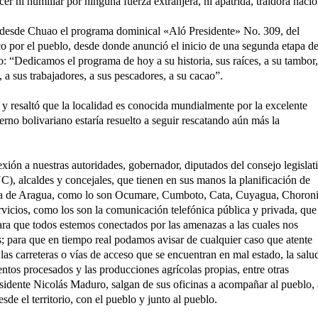
cer ni humillar por ninguna fuerza extranjera, ni apátrida, traidora nacio
ó desde Chuao el programa dominical «Aló Presidente» No. 309, del
 por el pueblo, desde donde anunció el inicio de una segunda etapa d
o: “Dedicamos el programa de hoy a su historia, sus raíces, a su tambor,
 a sus trabajadores, a sus pescadores, a su cacao”.
y resaltó que la localidad es conocida mundialmente por la excelente
rno bolivariano estaría resuelto a seguir rescatando aún más la
xión a nuestras autoridades, gobernador, diputados del consejo legislat
), alcaldes y concejales, que tienen en sus manos la planificación de
osta de Aragua, como lo son Ocumare, Cumboto, Cata, Cuyagua, Choroni
vicios, como los son la comunicación telefónica pública y privada, que
ara que todos estemos conectados por las amenazas a las cuales nos
s; para que en tiempo real podamos avisar de cualquier caso que atente
 las carreteras o vías de acceso que se encuentran en mal estado, la salud
mentos procesados y las producciones agrícolas propias, entre otras
esidente Nicolás Maduro, salgan de sus oficinas a acompañar al pueblo, 
sde el territorio, con el pueblo y junto al pueblo.