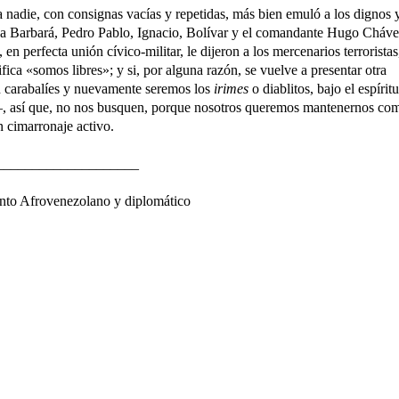
a nadie, con consignas vacías y repetidas, más bien emuló a los dignos 
na Barbará, Pedro Pablo, Ignacio, Bolívar y el comandante Hugo Cháve
en perfecta unión cívico-militar, le dijeron a los mercenarios terroristas
ica «somos libres»; y si, por alguna razón, se vuelve a presentar otra
en carabalíes y nuevamente seremos los
irimes
o diablitos, bajo el espírit
–, así que, no nos busquen, porque nosotros queremos mantenernos co
 cimarronaje activo.
____________________
ento Afrovenezolano y diplomático
Compartir