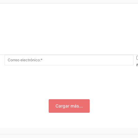
Nombre:*
Co
el
Cargar más...