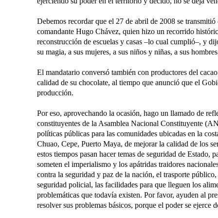
ejerciendo su poder en el territorio y decido, no se deja ven
Debemos recordar que el 27 de abril de 2008 se transmiti
comandante Hugo Chávez, quien hizo un recorrido histórico
reconstrucción de escuelas y casas –lo cual cumplió–, y dij
su magia, a sus mujeres, a sus niños y niñas, a sus hombres,
El mandatario conversó también con productores del cacao 
calidad de su chocolate, al tiempo que anunció que el Gobie
producción.
Por eso, aprovechando la ocasión, hago un llamado de refle
constituyentes de la Asamblea Nacional Constituyente (ANC
políticas públicas para las comunidades ubicadas en la c
Chuao, Cepe, Puerto Maya, de mejorar la calidad de los ser
estos tiempos pasan hacer temas de seguridad de Estado, p
someten el imperialismo y los apátridas traidores nacionale
contra la seguridad y paz de la nación, el trasporte público,
seguridad policial, las facilidades para que lleguen los ali
problemáticas que todavía existen. Por favor, ayuden al pr
resolver sus problemas básicos, porque el poder se ejerce de