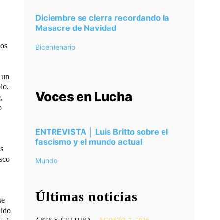
Diciembre se cierra recordando la
Masacre de Navidad
nos
Bicentenario
 un
lo,
Voces en Lucha
,
o
ENTREVISTA │ Luis Britto sobre el
fascismo y el mundo actual
es
isco
Mundo
Últimas noticias
se
nido