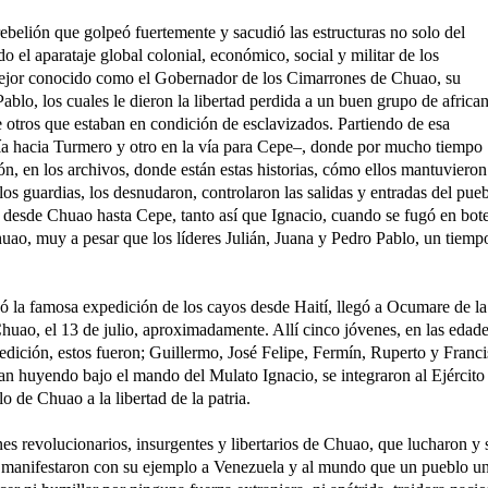
ebelión que golpeó fuertemente y sacudió las estructuras no solo del
do el aparataje global colonial, económico, social y militar de los
, mejor conocido como el Gobernador de los Cimarrones de Chuao, su
lo, los cuales le dieron la libertad perdida a un buen grupo de africa
 otros que estaban en condición de esclavizados. Partiendo de esa
ía hacia Turmero y otro en la vía para Cepe–, donde por mucho tiempo
n, en los archivos, donde están estas historias, cómo ellos mantuvieron
os guardias, los desnudaron, controlaron las salidas y entradas del pueb
desde Chuao hasta Cepe, tanto así que Ignacio, cuando se fugó en bote
uao, muy a pesar que los líderes Julián, Juana y Pedro Pablo, un tiemp
zó la famosa expedición de los cayos desde Haití, llegó a Ocumare de la
uao, el 13 de julio, aproximadamente. Allí cinco jóvenes, en las edad
edición, estos fueron; Guillermo, José Felipe, Fermín, Ruperto y Franc
an huyendo bajo el mando del Mulato Ignacio, se integraron al Ejército
o de Chuao a la libertad de la patria.
es revolucionarios, insurgentes y libertarios de Chuao, que lucharon y 
ol, manifestaron con su ejemplo a Venezuela y al mundo que un pueblo u