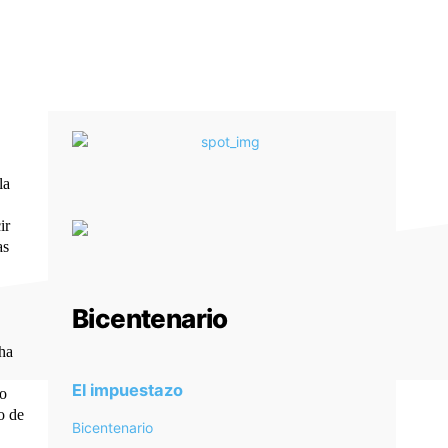
la
ir
as
Bicentenario
cha
El impuestazo
 o
o de
Bicentenario