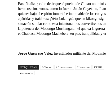
Para finalizar, cabe decir que el pueblo de Chuao no imitó 
heroicos cimarrones, como lo fueron Julián Cayetano, Jua
quienes bajo el espíritu inmortal e indomable de los congos, 
apátridas y traidores: ¡Yeto Lukango!, que en kikongo signif
situación similar como esta intentona, nos convertiremos 
la potencia del Mocongo Muchangara –el que va la guerra
el Chabiaca Mocongo Machebere: en paz, tranquilidad y en
______________________________________________
Jorge Guerrero Veloz
Investigador militante del Movimi
ETIQUETAS
#Chuao
#Cimarrones
#Invasion
EEUU
Venezuela