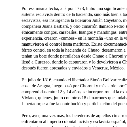
Por esa misma fecha, allá por 1773, hubo una significante r
sistema esclavista dentro de la hacienda, sino más bien a to
esclavistas, esa insurgencia la lideraron Julián Cayetano
compañera Juana Barbará, y otro cimarrón llamado Pedro Pab
étnicamente congos, carabalíes, luangos y mandingas, entre
experiencia, crearon «cumbes» en la montaña –uno en la v
mantuvieron el control hasta marítimo. Existe documentació
férreo control en toda la hacienda de Chuao, desarmaron a l
tenían un bote donde patrullaban desde Chuao a Choroni y 
llegó a Curazao, donde lo capturaron y lo devolvieron a Ch
después fueron apresados y enviados a Veracruz, México.
En julio de 1816, cuando el libertador Simón Bolívar reali
costa de Aragua, luego pasó por Choroni y más tarde por Ch
comprendidas entre 12 y 14 años, se incorporaron al la exp
Viviano, quienes, junto con otros 18 cimarrones que andab
Libertador; esa fue la contribución y participación del puebl
Pero, ayer, una vez más, los herederos de aquellos cimarron
enfrentaron al imperio colonial racista y esclavista españ