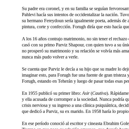
Su padre era coronel, y en su familia se seguían fervorosa
Pahlevi hacía sus intentos de occidentalizar la nación. Tuv
su hermano Fereydoun sería igualmente poeta, además de ac
pintura, corte y confección. Forugh diría que esto hacía que
A los 16 años contrajo matrimonio, no sin tener el rechazo 
casó con su primo Parviz Shapour, con quien tuvo a su ún
no prosperó su matrimonio y su relación se volvía más ama
nunca más pudo volver a verle.
Se cuenta que Parviz le decía a su hijo que su madre lo dejó
imaginar esto, para Forugh fue una fuente de gran tristeza 
Forugh, estando en Teherán y luego de pasar todas esas penu
En 1955 publicó su primer libro:
Asir
(
Cautiva
). Rápidamen
y ella acusada de corromper a la sociedad. Nunca podría qui
crisis nerviosa y su ingreso a una clínica psiquiátrica, deci
que dedicó a Parviz, su ex marido. En 1958 haría lo propi
En ese período conoció al escritor y cineasta Ebrahim Gole