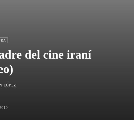
URA
dre del cine iraní
eo)
N LÓPEZ
2019
Compartir