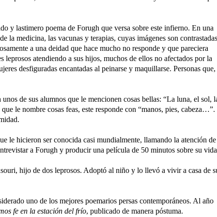
ido y lastimero poema de Forugh que versa sobre este infierno. En una
s de la medicina, las vacunas y terapias, cuyas imágenes son contrastada
orosamente a una deidad que hace mucho no responde y que pareciera
 leprosos atendiendo a sus hijos, muchos de ellos no afectados por la
jeres desfiguradas encantadas al peinarse y maquillarse. Personas que, 
 unos de sus alumnos que le mencionen cosas bellas: “La luna, el sol, l
o que le nombre cosas feas, este responde con “manos, pies, cabeza…”.
rmidad.
ue le hicieron ser conocida casi mundialmente, llamando la atención de
ntrevistar a Forugh y producir una película de 50 minutos sobre su vida
ri, hijo de dos leprosos. Adoptó al niño y lo llevó a vivir a casa de s
iderado uno de los mejores poemarios persas contemporáneos. Al año
os fe en la estación del frío
, publicado de manera póstuma.