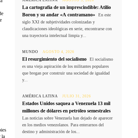
na
AMÉRICA LATINA
AGOSTO 5, 2026
La cartografía de un imprescindible: Atilio
de
Boron y su andar «A contramano»
En este
e
siglo XXI de subjetividades colonizadas y
claudicaciones ideológicas en serie, encontrarse con
una trayectoria intelectual limpia y...
MUNDO
AGOSTO 4, 2026
El resurgimiento del socialismo
El socialismo
es una vieja aspiración de los militantes populares
que bregan por construir una sociedad de igualdad
y...
AMÉRICA LATINA
JULIO 31, 2026
Estados Unidos saquea a Venezuela 13 mil
millones de dólares en petróleo semestrales
Las noticias sobre Venezuela han dejado de aparecer
en los medios venezolanos. Para enterarnos del
pies
destino y administración de los...
 la