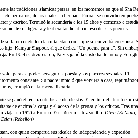
mente las tradiciones islámicas persas, en los momentos en que el Sha R
o siete hermanos, de los cuales su hermana Pooran se convirtió en poetiz
tor y escritor. Terminó la secundaria a los 15 años y comenzó a estudi
 su mente se aligerara y le diera facilidad para escribir sus poemas.
de su familia debido a la corta edad con la que se convertía en esposa. 
ico hijo, Kamyar Shapour, al que dedica “Un poema para ti”. Sin embar
rga. En 1954 se divorciaron, Parviz ganó la custodia del niño y Forugh
 solo, para así poder perseguir la poesía y los placeres sexuales. El
y tormento constante. Su padre impidió que volviera a casa, repudiándol
rias, irrumpió en la escena literaria.
te se ganó el rechazo de los academicistas. El editor del libro fue arres
tarse de encima la carga y el acoso de la prensa y los críticos. Tras una
dió viajar en 1956 a Europa. Ese año vio la luz su libro
Divar (El Muro)
,
o
Esian (Rebelión)
.
stan, con quien compartía sus ideales de independencia y expresión.