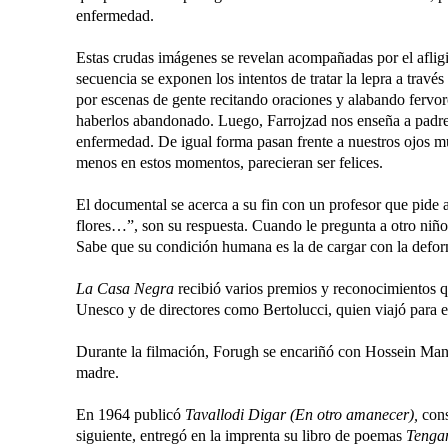
enfermedad.
Estas crudas imágenes se revelan acompañadas por el aflig
secuencia se exponen los intentos de tratar la lepra a travé
por escenas de gente recitando oraciones y alabando ferv
haberlos abandonado. Luego, Farrojzad nos enseña a padres
enfermedad. De igual forma pasan frente a nuestros ojos mu
menos en estos momentos, parecieran ser felices.
El documental se acerca a su fin con un profesor que pide a
flores…”, son su respuesta. Cuando le pregunta a otro niñ
Sabe que su condición humana es la de cargar con la defo
La Casa Negra
recibió varios premios y reconocimientos q
Unesco y de directores como Bertolucci, quien viajó para e
Durante la filmación, Forugh se encariñó con Hossein Mansou
madre.
En 1964 publicó
Tavallodi Digar (En otro amanecer),
cons
siguiente, entregó en la imprenta su libro de poemas
Tengam