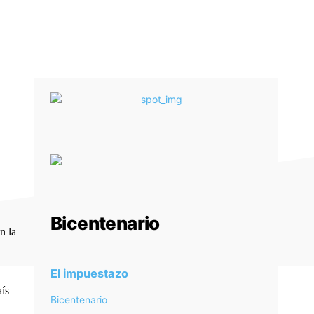
Bicentenario
n la
El impuestazo
aís
Bicentenario