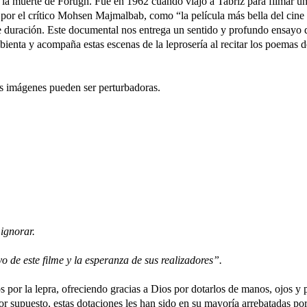
 la muerte de Forugh. Fue en 1962 cuando viajó a Tabriz para filmar u
, por el crítico Mohsen Majmalbab, como “la película más bella del cine
de duración. Este documental nos entrega un sentido y profundo ensayo 
mbienta y acompaña estas escenas de la leprosería al recitar los poemas d
es imágenes pueden ser perturbadoras.
ignorar.
vo de este filme y la esperanza de sus realizadores”.
por la lepra, ofreciendo gracias a Dios por dotarlos de manos, ojos y 
r supuesto, estas dotaciones les han sido en su mayoría arrebatadas por