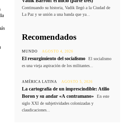
Vadik Barrón: el inicio (parte tres)
Continuando su historia, Vadik llegó a la Ciudad de
s
La Paz y se unión a una banda que ya...
lla
más
Recomendados
a
MUNDO
AGOSTO 4, 2026
El resurgimiento del socialismo
El socialismo
es una vieja aspiración de los militantes...
AMÉRICA LATINA
AGOSTO 5, 2026
La cartografía de un imprescindible: Atilio
Boron y su andar «A contramano»
En este
siglo XXI de subjetividades colonizadas y
claudicaciones...