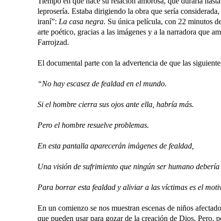
Tiempo en que nace su relación amorosa, que duraría hasta
leprosería. Estaba dirigiendo la obra que sería considerada
iraní”:
La casa negra
. Su única película, con 22 minutos 
arte poético, gracias a las imágenes y a la narradora que a
Farrojzad.
El documental parte con la advertencia de que las siguient
“No hay escasez de fealdad en el mundo.
Si el hombre cierra sus ojos ante ella, habría más.
Pero el hombre resuelve problemas.
En esta pantalla aparecerán imágenes de fealdad,
Una visión de sufrimiento que ningún ser humano debería 
Para borrar esta fealdad y aliviar a las víctimas es el moti
En un comienzo se nos muestran escenas de niños afectados 
que pueden usar para gozar de la creación de Dios. Pero, po